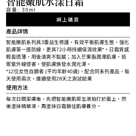
智能嫩肌水漾日霜
容量: 30ml
網上購買
產品詳情
智能嫩肌系列具3重益生修護，有效平衡肌膚生態，強化
肌膚第一道防線，更具72小時持續保濕效果*。日霜質感
輕盈透薄，用後清爽不黏膩；加入芒果脂潤澤肌膚，抵
禦紫外線侵害，使肌膚煥發水潤光澤。
*12位女性自願者 (平均年齡40歲)，配合同系列產品，每
天使用兩次，連續使用28天之測試結果
使用方法
每次日間潔膚後，先把智能嫩肌原生液拍打於面上，然
後塗抹精華液，再塗抹日霜鎖住肌膚養分。