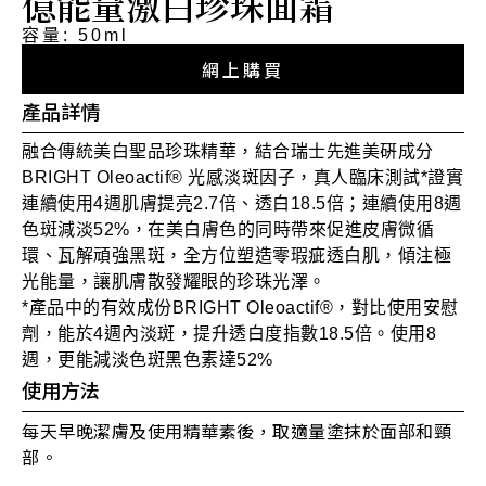
億能量激白珍珠面霜
容量: 50ml
網上購買
產品詳情
融合傳統美白聖品珍珠精華，結合瑞士先進美硏成分
BRIGHT Oleoactif® 光感淡斑因子，真人臨床測試*證實
連續使用4週肌膚提亮2.7倍、透白18.5倍；連續使用8週
色斑減淡52%，在美白膚色的同時帶來促進皮膚微循
環、瓦解頑強黑斑，全方位塑造零瑕疵透白肌，傾注極
光能量，讓肌膚散發耀眼的珍珠光澤。
*產品中的有效成份BRIGHT Oleoactif®，對比使用安慰
劑，能於4週內淡斑，提升透白度指數18.5倍。使用8
週，更能減淡色斑黑色素達52%
使用方法
每天早晚潔膚及使用精華素後，取適量塗抹於面部和頸
部。