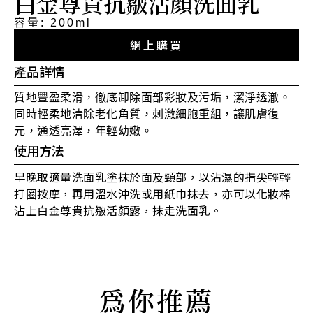
白金尊貴抗皺活顏洗面乳
容量: 200ml
網上購買
產品詳情
質地豐盈柔滑，徹底卸除面部彩妝及污垢，潔淨透澈。
同時輕柔地清除老化角質，刺激細胞重組，讓肌膚復
元，通透亮澤，年輕幼嫩。
使用方法
早晚取適量洗面乳塗抹於面及頸部，以沾濕的指尖輕輕
打圈按摩，再用溫水沖洗或用紙巾抹去，亦可以化妝棉
沾上白金尊貴抗皺活顏露，抹走洗面乳。
為你推薦