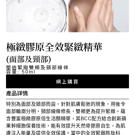
極緻膠原全效緊緻精華
(面部及頸部)
塑造緊緻雙頰及頸部線條
容量: 50ml
網上購買
產品詳情
特別為面部及頸部而設，針對肌膚鬆弛的現象，用後令
面部輪廓分明，頸部線條修長，雙頰更為提升緊緻。蘊
含豐富極緻膠原倍生活顏精華，其BCC配方結合創新蘋
果幹細胞保養技術，能有效提升天然骨膠原自生，為肌
膚注入能量及提供全效保護。當中的全效緊緻胜肽科