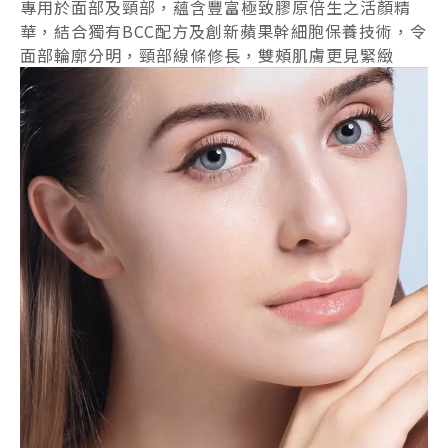
專用於面部及頸部，蘊含豐富極致膠原倍生之活顏精
華，結合獨有BCC配方及創新蘋果幹細胞保養技術，令
面部輪廓分明，頸部線條修長，雙頰肌膚更見緊緻