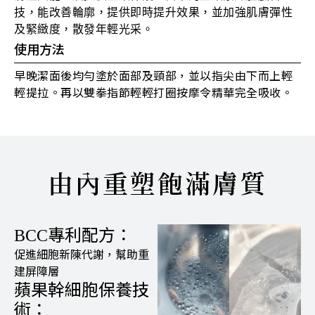
技，能改善輪廓，提供即時提升效果，並加強肌膚彈性
及緊緻度，散發年輕光采。
使用方法
早晚潔面後均勻塗於面部及頸部，並以指尖由下而上輕
輕提拉。再以雙拳指節輕輕打圈按摩令精華完全吸收。
由內重塑飽滿膚質
專利配方：
BCC
促進細胞新陳代謝，幫助重
建屏障層
蘋果幹細胞保養技
術：